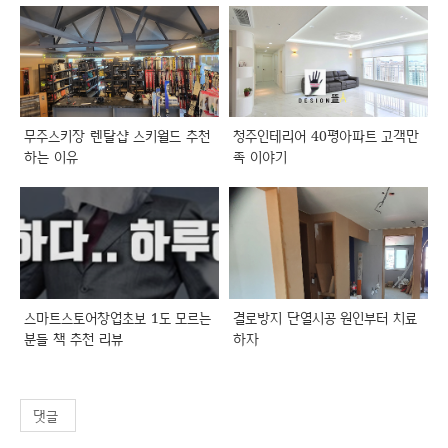
무주스키장 렌탈샵 스키월드 추천
청주인테리어 40평아파트 고객만
하는 이유
족 이야기
스마트스토어창업초보 1도 모르는
결로방지 단열시공 원인부터 치료
분들 책 추천 리뷰
하자
댓글