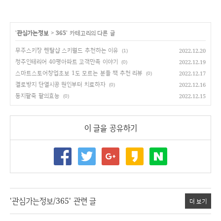
'
관심가는정보
>
365
' 카테고리의 다른 글
무주스키장 렌탈샵 스키월드 추천하는 이유
2022.12.20
(1)
청주인테리어 40평아파트 고객만족 이야기
2022.12.19
(0)
스마트스토어창업초보 1도 모르는 분들 책 추천 리뷰
2022.12.17
(0)
결로방지 단열시공 원인부터 치료하자
2022.12.16
(0)
동지팥죽 팥의효능
2022.12.15
(0)
이 글을 공유하기
'관심가는정보/365' 관련 글
더 보기